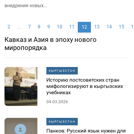
внедрения новых...
1
2
7
8
9
10
11
13
14
15
1
...
12
Кавказ и Азия в эпоху нового
миропорядка
КЫРГЫЗСТАН
Историю постсоветских стран
мифологизируют в кыргызских
учебниках
04.03.2026
КЫРГЫЗСТАН
Панков: Русский язык нужен для